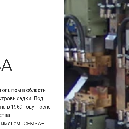
SA
 опытом в области
ектровысадки. Под
 в 1969 году, после
ства
д именем «CEMSA–