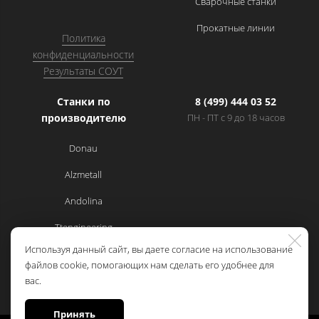
Сварочные станки
Прокатные линии
Политика
конфиденциальности
Результаты СОУТ
Станки по
8 (499) 444 03 52
производителю
ПН - ПТ с 9 до 18 часов
Donau
Alzmetall
Andolina
Ttengineering
Используя данный сайт, вы даете согласие на использование
Cemsa
файлов cookie, помогающих нам сделать его удобнее для
вас.
Принять