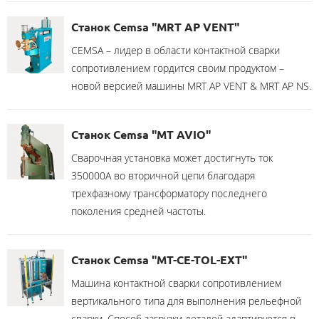
Станок Cemsa "MRT AP VENT"
CEMSA – лидер в области контактной сварки
сопротивлением гордится своим продуктом –
новой версией машины MRT AP VENT & MRT AP NS.
Станок Cemsa "MT AVIO"
Сварочная установка может достигнуть ток
350000A во вторичной цепи благодаря
трехфазному трансформатору последнего
поколения средней частоты.
Станок Cemsa "MT-CE-TOL-EXT"
Машина контактной сварки сопротивлением
вертикального типа для выполнения рельефной
сварки. Способ загрузки деталей адаптируется в