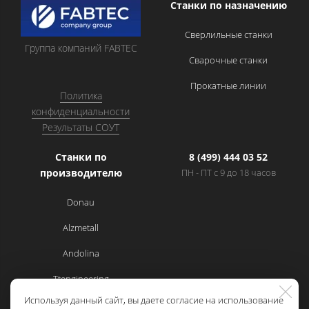
Станки по назначению
Сверлильные станки
Группа компаний FABTEC
Сварочные станки
Прокатные линии
Политика
конфиденциальности
Результаты СОУТ
Станки по
8 (499) 444 03 52
производителю
ПН - ПТ с 9 до 18 часов
Donau
Alzmetall
Andolina
Ttengineering
Используя данный сайт, вы даете согласие на использование
Cemsa