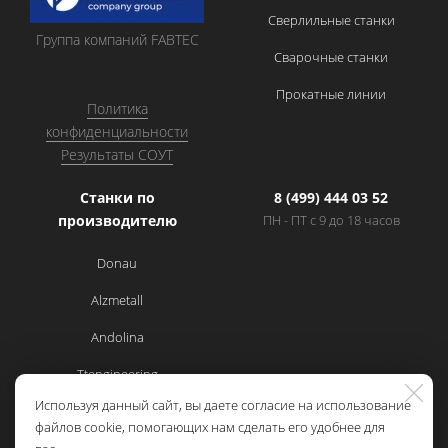
Сверлильные станки
Группа компаний FABTEC
Сварочные станки
Прокатные линии
Политика
конфиденциальности
Результаты СОУТ
Станки по
8 (499) 444 03 52
производителю
ПН - ПТ с 9 до 18 часов
Donau
Alzmetall
Andolina
Ttengineering
Используя данный сайт, вы даете согласие на использование
Cemsa
файлов cookie, помогающих нам сделать его удобнее для