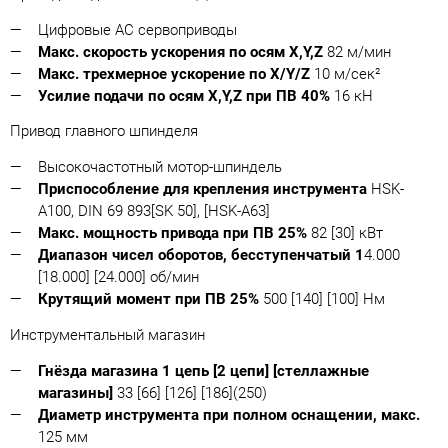
Цифровые АС сервоприводы
Макс. скорость ускорения по осям X,Y,Z
82 м/мин
Макс. трехмерное ускорение по X/Y/Z
10 м/сек²
Усилие подачи по осям X,Y,Z при ПВ 40%
16 кН
Привод главного шпинделя
Высокочастотный мотор-шпиндель
Приспособление для крепления инструмента
HSK-
A100, DIN 69 893[SK 50], [HSK-A63]
Макс. мощность привода при ПВ 25%
82 [30] кВт
Диапазон чисел оборотов, бесступенчатый 1
4.000
[18.000] [24.000] об/мин
Крутящий момент при ПВ 25%
500 [140] [100] Нм
Инструментальный магазин
Гнёзда магазина 1 цепь [2 цепи] [стеллажные
магазины]
33 [66] [126] [186](250)
Диаметр инструмента при полном оснащении, макс.
125 мм