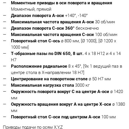
Моментные приводы в оси поворота и вращения
Моментный, прямой
Диапазон поворота А-оси
+140°, -140°
Максимальная частота вращения А-оси
30 об/мин
Диапазон поворота С-оси 360°
бесконечно
Максимальная частота вращения С-оси
100 об/мин
Поворотный стол С-ось
ø 800 мм, [Ø 1000], [Ø 1200 x
1000 мм]
Т-образные пазы по DIN
650, 8 шт.
4 x 18 H12 и 4 x 14
H7
Расположение радиальное
8 x 45°, [9x 1 ведущий паз в
центре стола в Х-направлении 18 H7]
Центрирование на поворотном столе
ø 50 H7 мм
Максимальная нагрузка стола
3000 кг
Окружность поворота вокруг С на центре А-оси
ø 1420
мм
Окружность вращения вокруг А на центре Х-оси
ø 1380
мм
Поворотный стол С-оси под центром А-оси
100 мм
Приводы подачи по осям X,Y,Z