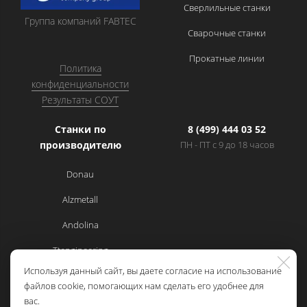
Сверлильные станки
Группа компаний FABTEC
Сварочные станки
Прокатные линии
Политика
конфиденциальности
Результаты СОУТ
Станки по
8 (499) 444 03 52
производителю
ПН - ПТ с 9 до 18 часов
Donau
Alzmetall
Andolina
Ttengineering
Используя данный сайт, вы даете согласие на использование
Cemsa
файлов cookie, помогающих нам сделать его удобнее для
вас.